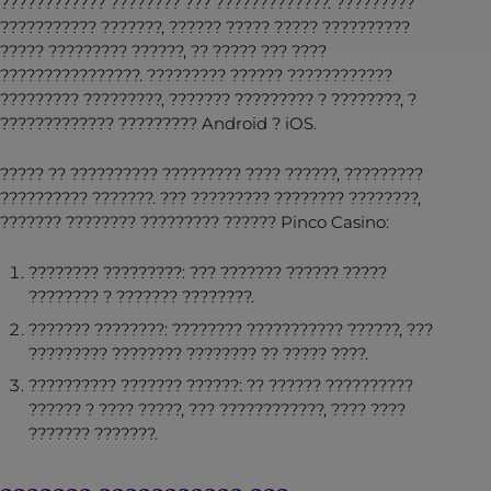
???????????? ???????? ??? ?????????????. ?????????
??????????? ???????, ?????? ????? ????? ??????????
????? ????????? ??????, ?? ????? ??? ????
????????????????. ????????? ?????? ????????????
????????? ?????????, ??????? ????????? ? ????????, ?
????????????? ????????? Android ? iOS.
????? ?? ?????????? ????????? ???? ??????, ?????????
?????????? ???????. ??? ????????? ???????? ????????,
??????? ???????? ????????? ?????? Pinco Casino:
???????? ?????????: ??? ??????? ?????? ?????
???????? ? ??????? ????????.
??????? ????????: ???????? ??????????? ??????, ???
????????? ???????? ???????? ?? ????? ????.
?????????? ??????? ??????: ?? ?????? ??????????
?????? ? ???? ?????, ??? ????????????, ???? ????
??????? ???????.