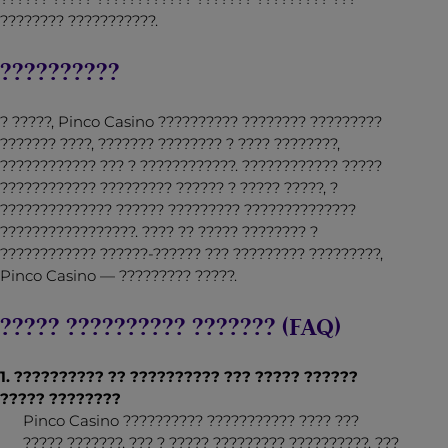
???????? ???????????.
??????????
? ?????, Pinco Casino ?????????? ???????? ?????????
??????? ????, ??????? ???????? ? ???? ????????,
???????????? ??? ? ????????????. ???????????? ?????
???????????? ????????? ?????? ? ????? ?????, ?
?????????????? ?????? ????????? ??????????????
?????????????????. ???? ?? ????? ???????? ?
???????????? ??????-?????? ??? ????????? ?????????,
Pinco Casino — ????????? ?????.
????? ?????????? ??????? (FAQ)
1. ?????????? ?? ?????????? ??? ????? ??????
????? ????????
Pinco Casino ?????????? ??????????? ???? ???
????? ???????, ??? ? ????? ????????? ??????????, ???