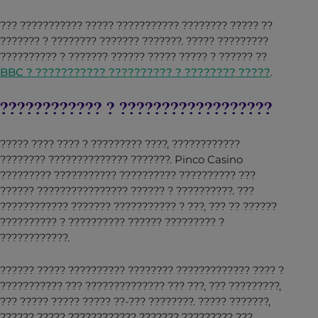
??? ??????????? ????? ??????????? ???????? ????? ??
??????? ? ???????? ??????? ???????. ????? ?????????
?????????? ? ??????? ?????? ????? ????? ? ?????? ??
BBC ? ??????????? ?????????? ? ???????? ?????
.
???????????? ? ??????????????????
????? ???? ???? ? ????????? ????, ????????????
???????? ?????????????? ???????. Pinco Casino
????????? ??????????? ?????????? ?????????? ???
?????? ???????????????? ?????? ? ??????????. ???
???????????? ??????? ??????????? ? ???, ??? ?? ??????
?????????? ? ?????????? ?????? ????????? ?
????????????.
?????? ????? ?????????? ???????? ????????????? ???? ?
??????????? ??? ?????????????? ??? ???, ??? ?????????,
??? ????? ????? ????? ??-??? ????????. ????? ???????,
?????? ????? ???????????? ??????? ????????? ???